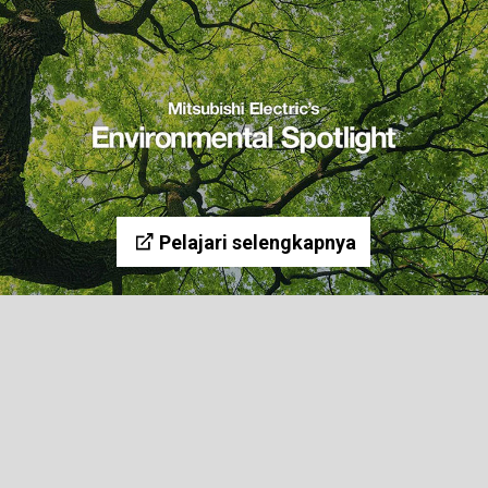
Pelajari selengkapnya