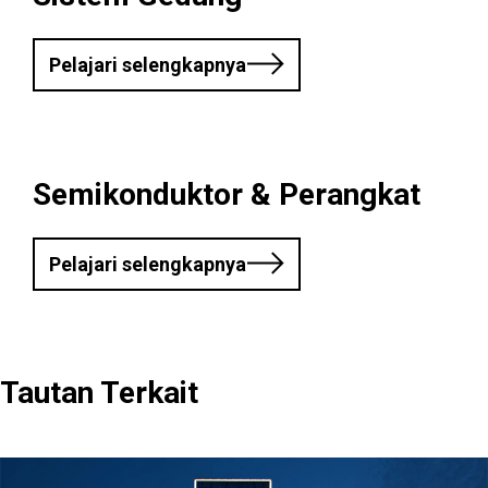
Pelajari selengkapnya
Semikonduktor & Perangkat
Pelajari selengkapnya
Tautan Terkait